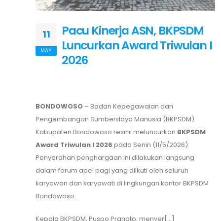
Pacu Kinerja ASN, BKPSDM
11
Luncurkan Award Triwulan I
MAY
2026
BONDOWOSO
– Badan Kepegawaian dan
Pengembangan Sumberdaya Manusia (BKPSDM)
Kabupaten Bondowoso resmi meluncurkan
BKPSDM
Award Triwulan I 2026
pada Senin (11/5/2026).
Penyerahan penghargaan ini dilakukan langsung
dalam forum apel pagi yang diikuti oleh seluruh
karyawan dan karyawati di lingkungan kantor BKPSDM
Bondowoso.
Kepala BKPSDM, Puspo Pranoto, menyer[...]