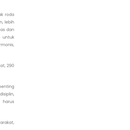
ak roda
, lebih
tas dan
i untuk
rmonis,
at, 290
penting
siplin,
g harus
arakat,