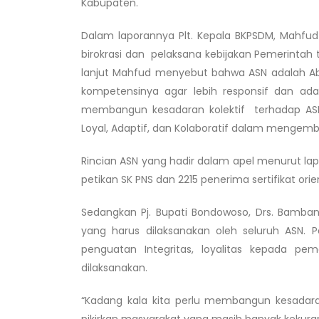
Kabupaten.
Dalam laporannya Plt. Kepala BKPSDM, Mahfu
birokrasi dan pelaksana kebijakan Pemerintah 
lanjut Mahfud menyebut bahwa ASN adalah Ab
kompetensinya agar lebih responsif dan ada
membangun kesadaran kolektif terhadap ASN a
Loyal, Adaptif, dan Kolaboratif dalam mengemb
Rincian ASN yang hadir dalam apel menurut lapo
petikan SK PNS dan 2215 penerima sertifikat orie
Sedangkan Pj. Bupati Bondowoso, Drs. Bamb
yang harus dilaksanakan oleh seluruh ASN. Pe
penguatan Integritas, loyalitas kepada pe
dilaksanakan.
“Kadang kala kita perlu membangun kesadaran
pikirkan masyarakat yang masih banyak kekurang