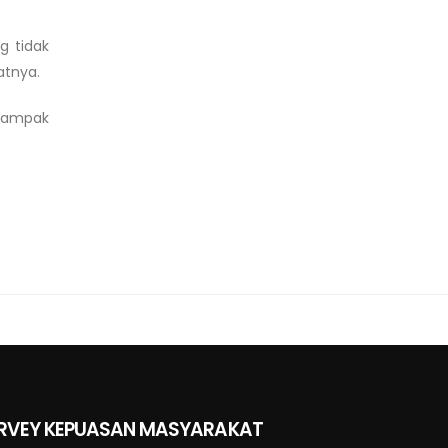
g tidak
atnya.
 tampak
RVEY KEPUASAN MASYARAKAT