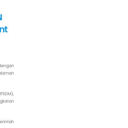
N
nt
 dengan
halaman
KPSDM),
ngkatan
erintah