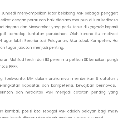
d Junaedi menyampaikan latar belakang ASN sebagai pengger
terikat dengan peraturan baik didalam maupun di luar kedinasan
di Negara dan Masyarakat yang perlu terus di
upgrade
kapasi
ptif terhadap tuntutan perubahan. Oleh karena itu motivas
gar lebih Berorientasi Pelayanan, Akuntabel, Kompeten, Ha
an tugas jabatan menjadi penting.
ran Mahfud terdiri dari 113 penerima petikan SK kenaikan pangk
ntasi PPPK.
ang Soekwanto, MM dalam arahannya memberikan 6 catatan 
ningkatan kapasitas dan kompetensi, kewajiban berinovasi, di
merintah dan netralitas ASN menjadi catatan penting yan
 kembali, posisi kita sebagai ASN adalah pelayan bagi masy
an, butuh dibantu dan diperjuangkan, “ tutur Pj. Bupati