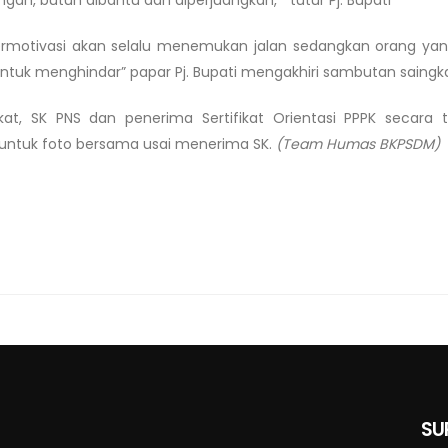
ermotivasi akan selalu menemukan jalan sedangkan orang yan
tuk menghindar” papar Pj. Bupati mengakhiri sambutan saingk
t, SK PNS dan penerima Sertifikat Orientasi PPPK secara
i untuk foto bersama usai menerima SK.
(Team Humas BKPSDM)
SU