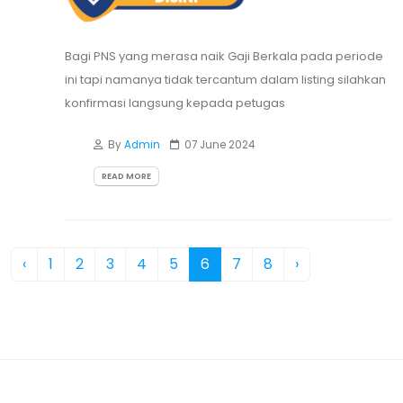
Bagi PNS yang merasa naik Gaji Berkala pada periode
ini tapi namanya tidak tercantum dalam listing silahkan
konfirmasi langsung kepada petugas
By
Admin
07 June 2024
READ MORE
‹
1
2
3
4
5
6
7
8
›