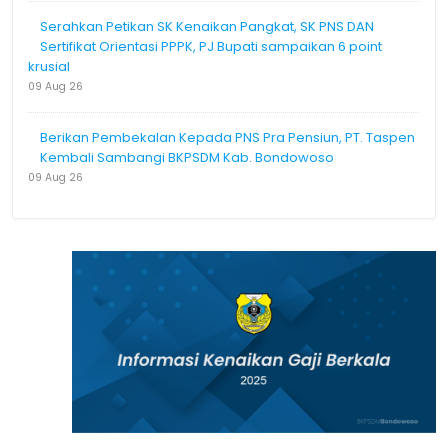
Serahkan Petikan SK Kenaikan Pangkat, SK PNS DAN
Sertifikat Orientasi PPPK, PJ Bupati sampaikan 6 point
krusial
09 Aug 26
Berikan Pembekalan Kepada PNS Pra Pensiun, PT. Taspen
Kembali Sambangi BKPSDM Kab. Bondowoso
09 Aug 26