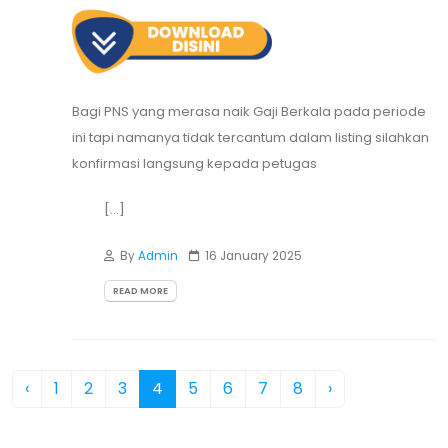
Bagi PNS yang merasa naik Gaji Berkala pada periode
ini tapi namanya tidak tercantum dalam listing silahkan
konfirmasi langsung kepada petugas
[...]
By
Admin
16 January 2025
READ MORE
‹
1
2
3
4
5
6
7
8
›