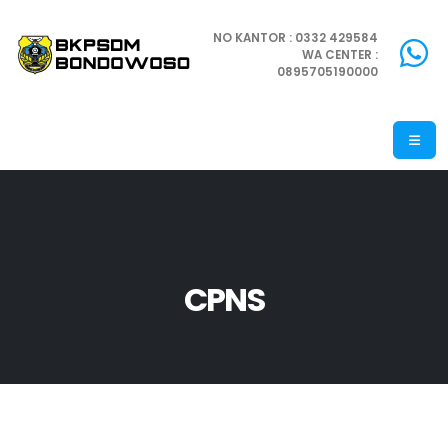
NO KANTOR : 0332 429584
WA CENTER :
0895705190000
CPNS