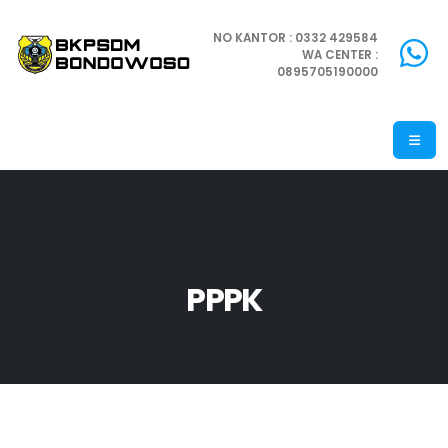
NO KANTOR : 0332 429584
WA CENTER :
0895705190000
PPPK