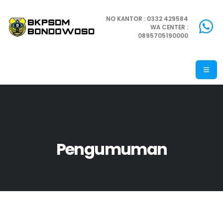
NO KANTOR : 0332 429584
WA CENTER :
0895705190000
Pengumuman